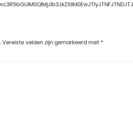
TIwc3R5bGUlM0QlMjJib3JkZXIlM0EwJTIyJTNFJTNDJ
.
Vereiste velden zijn gemarkeerd met
*