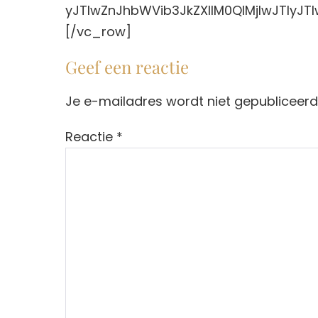
yJTIwZnJhbWVib3JkZXIlM0QlMjIwJTIyJ
[/vc_row]
Geef een reactie
Je e-mailadres wordt niet gepubliceerd
Reactie
*