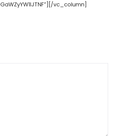
TJGaWZyYW1lJTNF”][/vc_column]