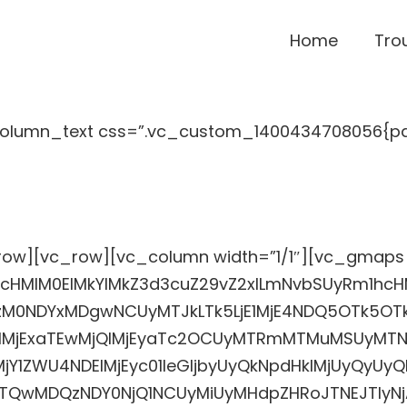
Home
Tro
column_text css=”.vc_custom_1400434708056{pa
ow][vc_row][vc_column width=”1/1″][vc_gmaps 
0cHMlM0ElMkYlMkZ3d3cuZ29vZ2xlLmNvbSUyRm1hcH
4MzM0NDYxMDgwNCUyMTJkLTk5LjE1MjE4NDQ5OTk5O
MjEzbTIlMjExaTEwMjQlMjEyaTc2OCUyMTRmMTMuMSUy
Y1ZWU4NDElMjEyc01leGljbyUyQkNpdHklMjUyQyUy
TQwMDQzNDY0NjQ1NCUyMiUyMHdpZHRoJTNEJTIyNjA