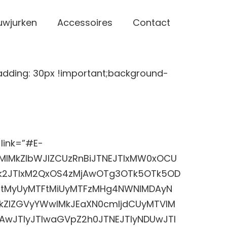
uwjurken
Accessoires
Contact
dding: 30px !important;background-
link=”#E-
MlMkZlbWJlZCUzRnBiJTNEJTIxMW0xOCU
Tk2JTIxM2QxOS4zMjAwOTg3OTk5OTk5OD
MTNtMyUyMTFtMiUyMTFzMHg4NWNlMDAyN
QkZlZGVyYWwlMkJEaXN0cmljdCUyMTVlM
wJTIyJTIwaGVpZ2h0JTNEJTIyNDUwJTI