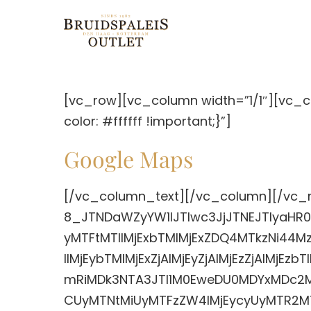
Ga
naar
de
inhoud
[vc_row][vc_column width=”1/1″][vc_
color: #ffffff !important;}”]
Google Maps
[/vc_column_text][/vc_column][/vc_r
8_JTNDaWZyYW1lJTIwc3JjJTNEJTIyaHR
yMTFtMTIlMjExbTMlMjExZDQ4MTkzNi4
IlMjEybTMlMjExZjAlMjEyZjAlMjEzZjAl
mRiMDk3NTA3JTI1M0EweDU0MDYxMDc2Mj
CUyMTNtMiUyMTFzZW4lMjEycyUyMTR2M