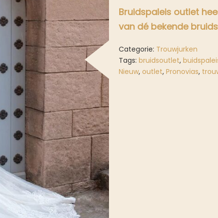
Bruidspaleis outlet h
van dé bekende bruid
Categorie:
Trouwjurken
Tags:
bruidsoutlet
,
buidspalei
Nieuw
,
outlet
,
Pronovias
,
trou