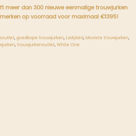
eeft meer dan 300 nieuwe eenmalige trouwjurken
smerken op voorraad voor maximaal €1395!
soutlet
,
goedkope trouwjurken
,
Ladybird
,
Mooiste trouwjurken
,
wjurken
,
trouwjurkenoutlet
,
White One