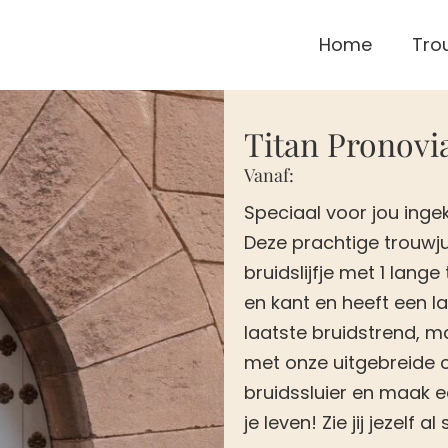
Home
Tro
Titan Pronovi
Vanaf:
Speciaal voor jou ingek
Deze prachtige trouwju
bruidslijfje met 1 lang
en kant en heeft een l
laatste bruidstrend, m
met onze uitgebreide c
bruidssluier en maak e
je leven! Zie jij jezelf a