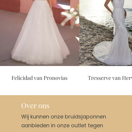
Felicidad van Pronovias
Tresserve van Herve Pa
Over ons
Wij kunnen onze bruidsjaponnen
aanbieden in onze outlet tegen