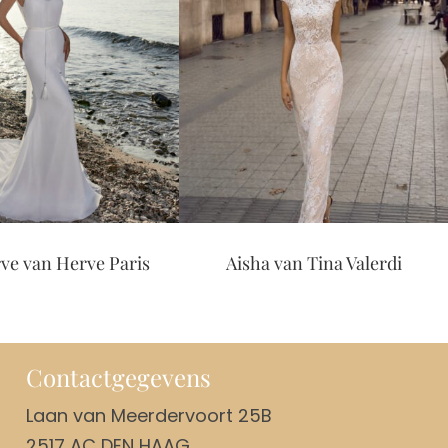
ve van Herve Paris
Aisha van Tina Valerdi
Contactgegevens
Laan van Meerdervoort 25B
2517 AC DEN HAAG