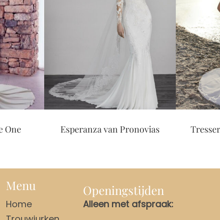
e One
Esperanza van Pronovias
Tresser
Menu
Openingstijden
Home
Alleen met afspraak:
Trouwjurken