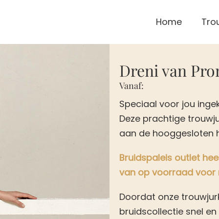
Home
Tro
Dreni van Pro
Vanaf:
Speciaal voor jou ingek
Deze prachtige trouwju
aan de hooggesloten ha
Bruidspaleis outlet h
van op voorraad voor
Doordat onze trouwjur
bruidscollectie snel e