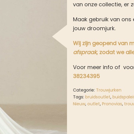
van onze collectie, er z
Maak gebruik van ons e
jouw droomjurk.
Wij zijn geopend van
afspraak
, zodat we all
Voor meer info of voo
38234395
Categorie:
Trouwjurken
Tags:
bruidsoutlet
,
buidspalei
Nieuw
,
outlet
,
Pronovias
,
trou