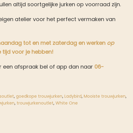
ullen altijd soortgelijke jurken op voorraad zijn.
igen atelier voor het perfect vermaken van
 maandag tot en met zaterdag en werken
op
e tijd voor je hebben!
r een afspraak bel of app dan naar
06-
soutlet
,
goedkope trouwjurken
,
Ladybird
,
Mooiste trouwjurken
,
wjurken
,
trouwjurkenoutlet
,
White One