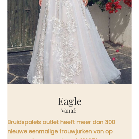
Eagle
Vanaf:
Bruidspaleis outlet heeft meer dan 300
nieuwe eenmalige trouwjurken van op